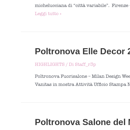
michelucciana di “città variabile”. Firenze 
Fondazione
Leggi tutto »
Michelucci:
III
edizione
Festival
Poltronova Elle Decor 
della
Nuova
HIGHLIGHTS
/ Di
Staff_r3p
Città
Poltronova Fuorisalone – Milan Design Wee
Vanitas in mostra Attività Ufficio Stampa 
Poltronova Salone del 