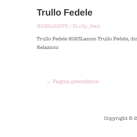
Trullo Fedele
HIGHLIGHTS
/ Di
r3p_Swd
Trullo Fedele 2023Lancio Trullo Fedele, di
Relazioni
Navigazione
←
Pagina precedente
articoli
Copyright © 2