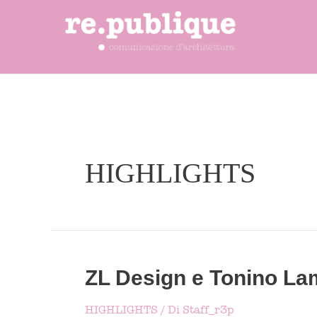
Vai
al
contenuto
HIGHLIGHTS
ZL Design e Tonino La
HIGHLIGHTS
/ Di
Staff_r3p