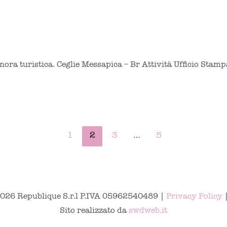
mora turistica. Ceglie Messapica – Br Attività Ufficio Stam
1
2
3
…
5
026 Republique S.r.l P.IVA 05962540489 |
Privacy Policy
Sito realizzato da
swdweb.it