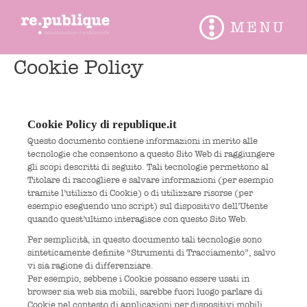
Vai
MENU
al
Main
contenuto
Cookie Policy
Menu
Cookie Policy di republique.it
Questo documento contiene informazioni in merito alle
tecnologie che consentono a questo Sito Web di raggiungere
gli scopi descritti di seguito. Tali tecnologie permettono al
Titolare di raccogliere e salvare informazioni (per esempio
tramite l’utilizzo di Cookie) o di utilizzare risorse (per
esempio eseguendo uno script) sul dispositivo dell’Utente
quando quest’ultimo interagisce con questo Sito Web.
Per semplicità, in questo documento tali tecnologie sono
sinteticamente definite “Strumenti di Tracciamento”, salvo
vi sia ragione di differenziare.
Per esempio, sebbene i Cookie possano essere usati in
browser sia web sia mobili, sarebbe fuori luogo parlare di
Cookie nel contesto di applicazioni per dispositivi mobili,