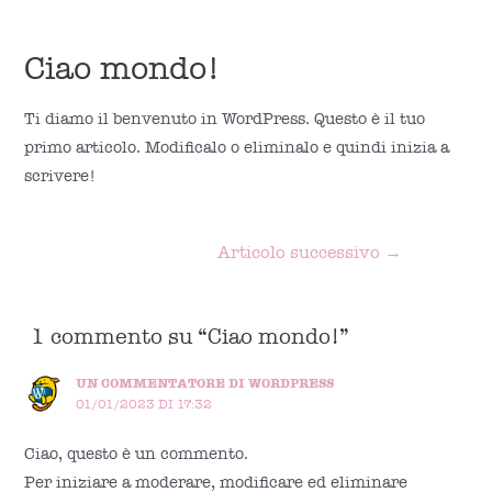
Vai
MENU
al
Ciao mondo!
Main
contenuto
Menu
Ti diamo il benvenuto in WordPress. Questo è il tuo
primo articolo. Modificalo o eliminalo e quindi inizia a
scrivere!
Navigazione
Articolo successivo
→
articoli
1 commento su “Ciao mondo!”
UN COMMENTATORE DI WORDPRESS
01/01/2023 DI 17:32
Ciao, questo è un commento.
Per iniziare a moderare, modificare ed eliminare