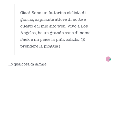
Ciao! Sono un fattorino ciclista di
giorno, aspirante attore di notte e
questo è il mio sito web. Vivo a Los
Angeles, ho un grande cane di nome
Jack e mi piace la piña colada. (E
prendere la pioggia)
…o qualcosa di simile:
La Società XYZ Aggeggi è stata
fondata nel 1971 e da allora fornisce
al pubblico aggeggi di ottima qualità.
Situata a Fantasilandia, XYZ impiega
oltre 2.000 persone e realizza ogni